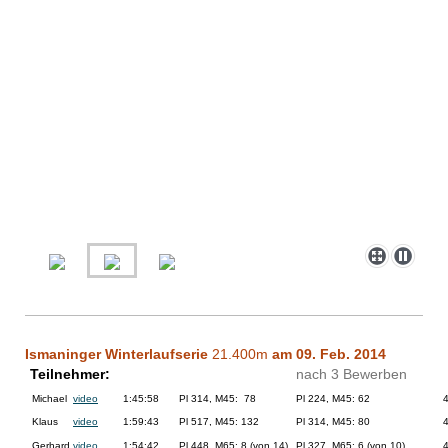
Ismaninger Winterlaufserie
21.400m
am 09. Feb. 2014
Teilnehmer:
nach 3 Bewerben
Michael
video
1:45:58
Pl 314, M45: 78
Pl 224, M45: 62
Klaus
video
1:59:43
Pl 517, M45: 132
Pl 314, M45: 80
Gerhard
video
1:54:42
Pl 448, M65: 8 (von 14)
Pl 327, M65: 6 (von 10)