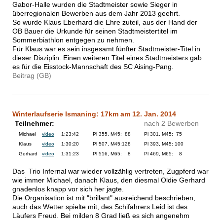
Gabor-Halle wurden die Stadtmeister sowie Sieger in
überregionalen Bewerben aus dem Jahr 2013 geehrt.
So wurde Klaus Eberhard die Ehre zuteil, aus der Hand der
OB Bauer die Urkunde für seinen Stadtmeistertitel im
Sommerbiathlon entgegen zu nehmen.
Für Klaus war es sein insgesamt fünfter Stadtmeister-Titel in
dieser Disziplin. Einen weiteren Titel eines Stadtmeisters gab
es für die Eisstock-Mannschaft des SC Aising-Pang.
Beitrag (GB)
Winterlaufserie Ismaning: 17km am 12. Jan. 2014
Teilnehmer:
nach 2 Bewerben
Michael
video
1:23:42
Pl 355, M45: 88
Pl 301, M45: 75
Klaus
video
1:30:20
Pl 507, M45:128
Pl 393, M45: 100
Gerhard
video
1:31:23
Pl 516, M65: 8
Pl 469, M65: 8
Das Trio Infernal war wieder vollzählig vertreten, Zugpferd war
wie immer Michael, danach Klaus, den diesmal Oldie Gerhard
gnadenlos knapp vor sich her jagte.
Die Organisation ist mit "brillant" ausreichend beschrieben,
auch das Wetter spielte mit, des Schifahrers Leid ist des
Läufers Freud. Bei milden 8 Grad ließ es sich angenehm