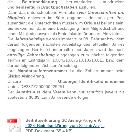
die
Beitrittserklärung
herunterladen, ausdrucken
und
beidseitig
in
Druckbuchstaben
ausfüllen.
Dann das unterschriebene Formular (
vier Unterschriften pro
Mitglied
) entweder im Büro abgeben oder uns per Post
zusenden; die Unterschriften müssen im
Original
bei uns sein.
Sie bekommen dann eine Bestätigung Ihrer Mitgliedschaft und
einen Mitgliedsausweis als Eintrittskarte für unsere Aktivitäten.
Die
Jahresbeiträge
werden immer zum 08. Februar bzw. dem
darauf folgenden nächsten Arbeitstag des aktuellen Jahres
eingezogen. Bei Eintritt innerhalb eines Jahres wird der noch
anteilige Jahresbeitrag
eingezogen zum nächst folgenden
Termin im Eintrittsjahr: 10.04./10.07./10.10./10.01., bzw. dem
darauf folgenden nächsten Arbeitstag.
Ihre
Mandatsreferenznummer
ist die Zahlernummer beim
Skiclub Aising-Pang.
Unsere
Gläubiger
-
Identifikationsnummer
lautet
:
DE23ZZZ00000229251 .
Der
Austritt aus dem Verein
kann nur schriftich jeweils bis
spätestens
30.09.
zum Jahresende erfolgen.
Beitrittserklärung SC Aising-Pang e.V.
2023_Beitrittserklärung zum Skiclub Aisi[...]
PDF-Dokument [85.4 KB]