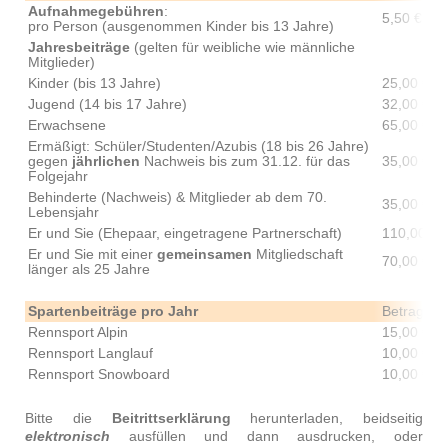
Aufnahmegebühren
:
5,50 €
pro Person (ausgenommen Kinder bis 13 Jahre)
Jahresbeiträge
(gelten für weibliche wie männliche
Mitglieder)
Kinder (bis 13 Jahre)
25,00 €
Jugend (14 bis 17 Jahre)
32,00 €
Erwachsene
65,00 €
Ermäßigt: Schüler/Studenten/Azubis (18 bis 26 Jahre)
gegen
jährlichen
Nachweis bis zum 31.12. für das
35,00 €
Folgejahr
Behinderte (Nachweis) & Mitglieder ab dem 70.
35,00 €
Lebensjahr
Er und Sie (Ehepaar, eingetragene Partnerschaft)
110,00 €
Er und Sie mit einer
gemeinsamen
Mitgliedschaft
70,00 €
länger als 25 Jahre
Spartenbeiträge pro Jahr
Betrag
Rennsport Alpin
15,00 €
Rennsport Langlauf
10,00 €
Rennsport Snowboard
10,00 €
Bitte die
Beitrittserklärung
herunterladen, beidseitig
elektronisch
ausfüllen und dann ausdrucken, oder