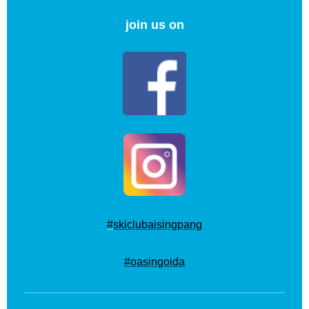
join us on
#
skiclubaisingpang
#oasingoida