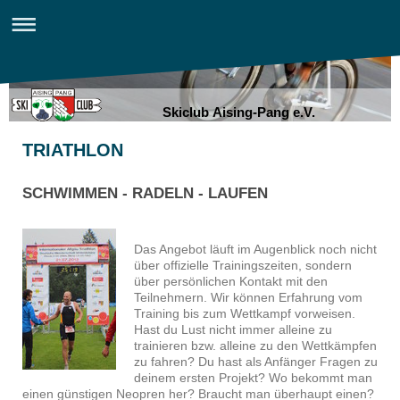
Skiclub Aising-Pang e.V.
TRIATHLON
SCHWIMMEN - RADELN - LAUFEN
Das Angebot läuft im Augenblick noch nicht
über offizielle Trainingszeiten, sondern
über persönlichen Kontakt mit den
Teilnehmern. Wir können Erfahrung vom
Training bis zum Wettkampf vorweisen.
Hast du Lust nicht immer alleine zu
trainieren bzw. alleine zu den Wettkämpfen
zu fahren? Du hast als Anfänger Fragen zu
deinem ersten Projekt? Wo bekommt man
einen günstigen Neopren her? Braucht man überhaupt einen?