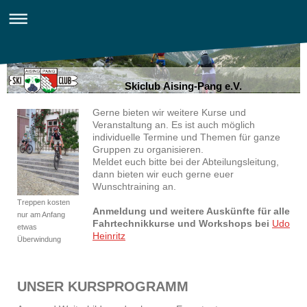
Skiclub Aising-Pang e.V.
Gerne bieten wir weitere Kurse und
Veranstaltung an. Es ist auch möglich
individuelle Termine und Themen für ganze
Gruppen zu organisieren.
Meldet euch bitte bei der Abteilungsleitung,
dann bieten wir euch gerne euer
Wunschtraining an.
Treppen kosten
Anmeldung und weitere Auskünfte für alle
nur am Anfang
Fahrtechnikkurse und Workshops bei
Udo
etwas
Heinritz
Überwindung
UNSER KURSPROGRAMM