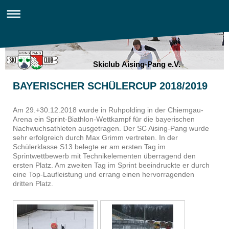
Skiclub Aising-Pang e.V.
BAYERISCHER SCHÜLERCUP 2018/2019
Am 29.+30.12.2018 wurde in Ruhpolding in der Chiemgau-
Arena ein Sprint-Biathlon-Wettkampf für die bayerischen
Nachwuchsathleten ausgetragen. Der SC Aising-Pang wurde
sehr erfolgreich durch Max Grimm vertreten. In der
Schülerklasse S13 belegte er am ersten Tag im
Sprintwettbewerb mit Technikelementen überragend den
ersten Platz. Am zweiten Tag im Sprint beeindruckte er durch
eine Top-Laufleistung und errang einen hervorragenden
dritten Platz.